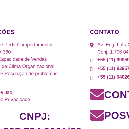
ÇÕES
CONTATO
de Perfil Comportamental
Av. Eng. Luís C
k 360º
Conj. 1.706 04
Capacidade de Vendas
+55 (11) 9995
 de Clima Organizacional
+55 (11) 9395
de Resolução de problemas
+55 (11) 9402
CON
e uso
de Privacidade
POS
CNPJ: