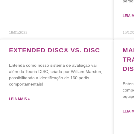
perso
LEIA 
19/01/2022
15/12/
EXTENDED DISC® VS. DISC
MA
TR
Entenda como nosso sistema de avaliação vai
DI
além da Teoria DISC, criada por William Marston,
possibilitando a identificação de 160 perfis
Enten
comportamentais!
compo
equip
LEIA MAIS »
LEIA 