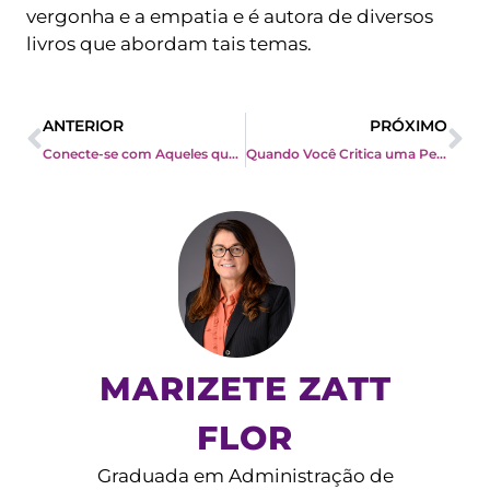
vergonha e a empatia e é autora de diversos
livros que abordam tais temas.
Prev
Ne
ANTERIOR
PRÓXIMO
Conecte-se com Aqueles que Você Lidera
Quando Você Critica uma Pessoa, Fica Mais Difícil que Ela Mude
MARIZETE ZATT
FLOR
Graduada em Administração de