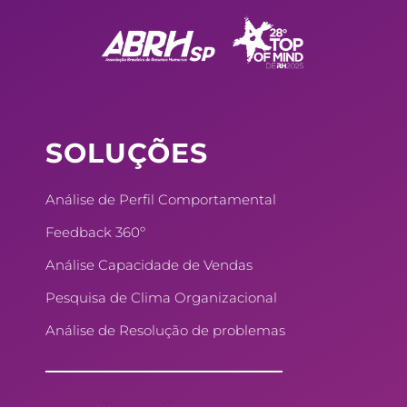
e
k
t
t
b
e
e
a
o
d
r
g
o
i
e
r
k
n
s
a
SOLUÇÕES
t
m
Análise de Perfil Comportamental
Feedback 360º
Análise Capacidade de Vendas
Pesquisa de Clima Organizacional
Análise de Resolução de problemas