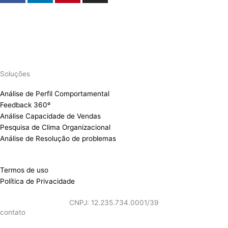
c
n
n
s
e
k
t
t
b
e
e
a
o
d
r
g
o
i
e
r
k
n
s
a
Soluções
t
m
Análise de Perfil Comportamental
Feedback 360º
Análise Capacidade de Vendas
Pesquisa de Clima Organizacional
Análise de Resolução de problemas
Termos de uso
Política de Privacidade
CNPJ: 12.235.734.0001/39
contato