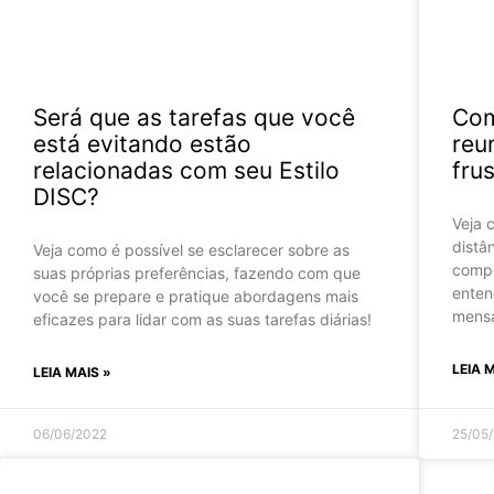
Será que as tarefas que você
Com
está evitando estão
reu
relacionadas com seu Estilo
fru
DISC?
Veja 
distâ
Veja como é possível se esclarecer sobre as
compo
suas próprias preferências, fazendo com que
enten
você se prepare e pratique abordagens mais
mensa
eficazes para lidar com as suas tarefas diárias!
LEIA 
LEIA MAIS »
06/06/2022
25/05