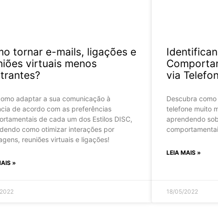
o tornar e-mails, ligações e
Identifican
niões virtuais menos
Comportam
strantes?
via Telefo
como adaptar a sua comunicação à
Descubra como t
ncia de acordo com as preferências
telefone muito 
rtamentais de cada um dos Estilos DISC,
aprendendo sobr
dendo como otimizar interações por
comportamentais
gens, reuniões virtuais e ligações!
LEIA MAIS »
MAIS »
/2022
18/05/2022