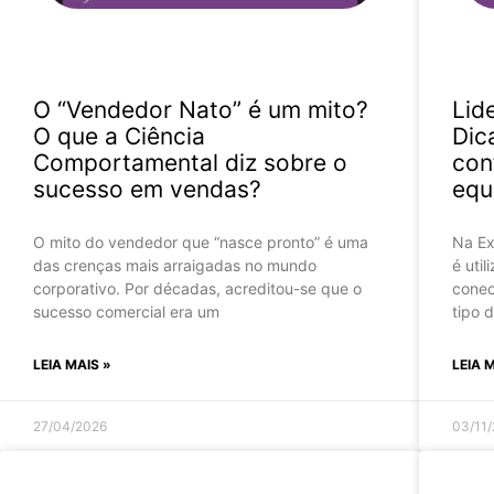
O “Vendedor Nato” é um mito?
Lid
O que a Ciência
Dic
Comportamental diz sobre o
con
sucesso em vendas?
equ
O mito do vendedor que “nasce pronto” é uma
Na Ex
das crenças mais arraigadas no mundo
é uti
corporativo. Por décadas, acreditou-se que o
conec
sucesso comercial era um
tipo 
LEIA MAIS »
LEIA 
27/04/2026
03/11