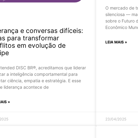
O mercado de t
silenciosa — ma
sobre o Futuro
Econômico Mund
erança e conversas difíceis:
as para transformar
LEIA MAIS »
flitos em evolução de
ipe
tended DISC BR®, acreditamos que liderar
lizar a inteligência comportamental para
tar ciência, empatia e estratégia. E esse
de liderança acontece de
MAIS »
/2025
23/04/2025