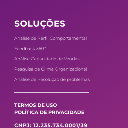
o
i
e
r
k
n
s
a
SOLUÇÕES
t
m
Análise de Perfil Comportamental
Feedback 360º
Análise Capacidade de Vendas
Pesquisa de Clima Organizacional
Análise de Resolução de problemas
TERMOS DE USO
POLÍTICA DE PRIVACIDADE
CNPJ: 12.235.734.0001/39