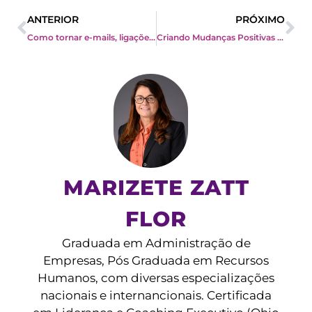
Prev
Ne
ANTERIOR
PRÓXIMO
Como tornar e-mails, ligações e reuniões virtuais menos frustrantes?
Criando Mudanças Positivas no Comportamento da Liderança
MARIZETE ZATT
FLOR
Graduada em Administração de
Empresas, Pós Graduada em Recursos
Humanos, com diversas especializações
nacionais e internancionais. Certificada