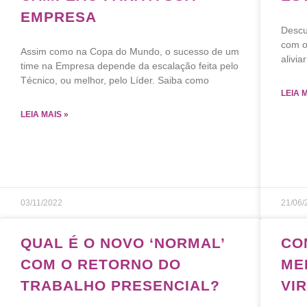
EMPRESA
Descu
com o
Assim como na Copa do Mundo, o sucesso de um
alivia
time na Empresa depende da escalação feita pelo
Técnico, ou melhor, pelo Líder. Saiba como
LEIA 
LEIA MAIS »
03/11/2022
21/06/
QUAL É O NOVO ‘NORMAL’
CO
COM O RETORNO DO
ME
TRABALHO PRESENCIAL?
VI