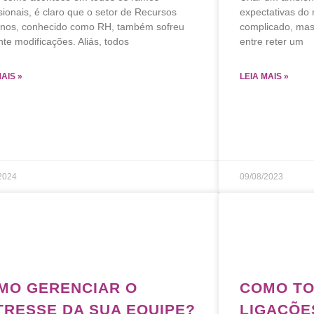
sionais, é claro que o setor de Recursos
expectativas do 
os, conhecido como RH, também sofreu
complicado, mas 
nte modificações. Aliás, todos
entre reter um
MAIS »
LEIA MAIS »
2024
09/08/2023
MO GERENCIAR O
COMO TO
TRESSE DA SUA EQUIPE?
LIGAÇÕE