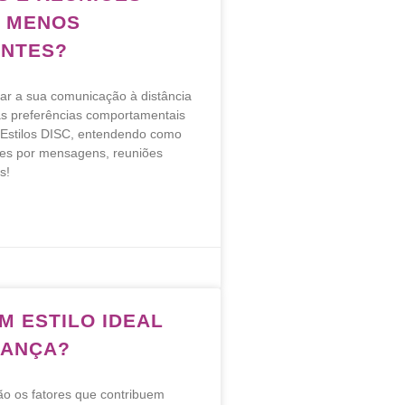
S MENOS
NTES?
ar a sua comunicação à distância
s preferências comportamentais
Estilos DISC, entendendo como
ções por mensagens, reuniões
s!
M ESTILO IDEAL
RANÇA?
ão os fatores que contribuem