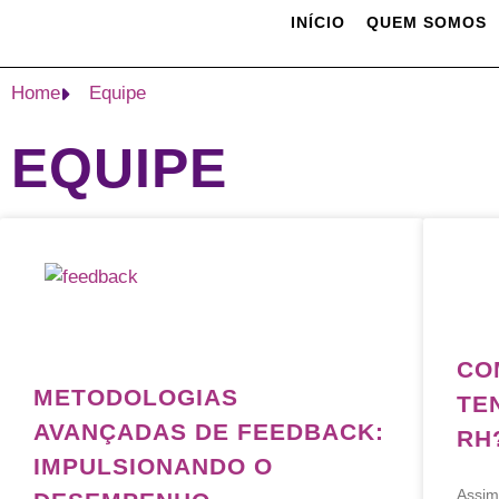
Ir
INÍCIO
QUEM SOMOS
para
o
Home
Equipe
conteúdo
EQUIPE
Page
Page
Page
Page
CO
METODOLOGIAS
TE
AVANÇADAS DE FEEDBACK:
RH
IMPULSIONANDO O
Assim