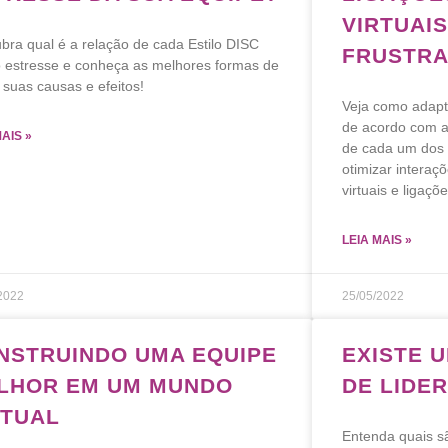
VIRTUAI
bra qual é a relação de cada Estilo DISC
FRUSTRA
 estresse e conheça as melhores formas de
r suas causas e efeitos!
Veja como adapt
de acordo com a
MAIS »
de cada um dos 
otimizar intera
virtuais e ligaçõe
LEIA MAIS »
2022
25/05/2022
NSTRUINDO UMA EQUIPE
EXISTE U
LHOR EM UM MUNDO
DE LIDE
RTUAL
Entenda quais s