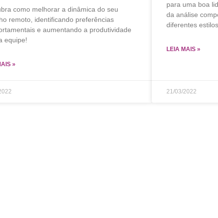
para uma boa li
bra como melhorar a dinâmica do seu
da análise comp
ho remoto, identificando preferências
diferentes estilo
rtamentais e aumentando a produtividade
a equipe!
LEIA MAIS »
MAIS »
2022
21/03/2022