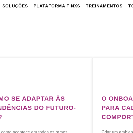
SOLUÇÕES
PLATAFORMA FINXS
TREINAMENTOS
T
MO SE ADAPTAR ÀS
O ONBOA
NDÊNCIAS DO FUTURO-
PARA CA
?
COMPOR
 como acontece em todos os ramos
Criar um ambien