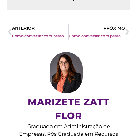
Prev
Ne
ANTERIOR
PRÓXIMO
Como conversar com pessoas perfil D?
Como conversar com pessoas perfil S?
MARIZETE ZATT
FLOR
Graduada em Administração de
Empresas, Pós Graduada em Recursos