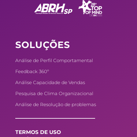
b
e
e
a
o
d
r
g
o
i
e
r
k
n
s
a
SOLUÇÕES
t
m
Análise de Perfil Comportamental
Feedback 360º
Análise Capacidade de Vendas
Pesquisa de Clima Organizacional
Análise de Resolução de problemas
TERMOS DE USO