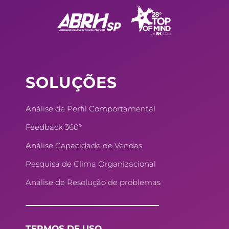
e
k
t
t
b
e
e
a
o
d
r
g
o
i
e
r
k
n
s
a
SOLUÇÕES
t
m
Análise de Perfil Comportamental
Feedback 360º
Análise Capacidade de Vendas
Pesquisa de Clima Organizacional
Análise de Resolução de problemas
TERMOS DE USO