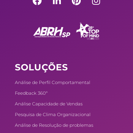
a
i
i
n
c
n
n
s
e
k
t
t
b
e
e
a
o
d
r
g
o
i
e
r
k
n
s
a
SOLUÇÕES
t
m
Análise de Perfil Comportamental
Feedback 360º
Análise Capacidade de Vendas
Pesquisa de Clima Organizacional
Análise de Resolução de problemas