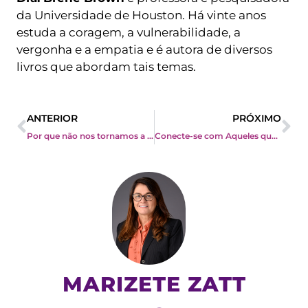
da Universidade de Houston. Há vinte anos
estuda a coragem, a vulnerabilidade, a
vergonha e a empatia e é autora de diversos
livros que abordam tais temas.
Prev
Ne
ANTERIOR
PRÓXIMO
Por que não nos tornamos a pessoa que queremos ser?
Conecte-se com Aqueles que Você Lidera
MARIZETE ZATT