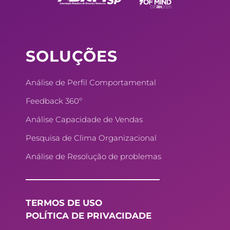
o
d
r
g
o
i
e
r
k
n
s
a
SOLUÇÕES
t
m
Análise de Perfil Comportamental
Feedback 360º
Análise Capacidade de Vendas
Pesquisa de Clima Organizacional
Análise de Resolução de problemas
TERMOS DE USO
POLÍTICA DE PRIVACIDADE